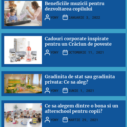
Beneficiile muzicii pentru
dezvoltarea copilului
YONY
IANUARIE 3, 2022
Cadouri corporate inspirate
pentru un Crăciun de poveste
YONY
OCTOMBRIE 11, 2021
Gradinita de stat sau gradinita
privata: Ce sa aleg?
YONY
IUNIE 1, 2021
Ce sa alegem dintre o bona si un
afterschool pentru copii?
YONY
MARTIE 29, 2021