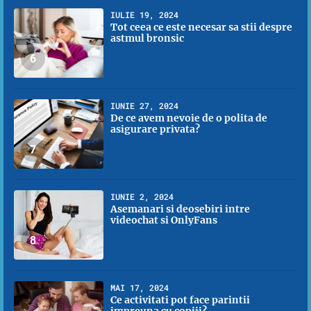
IULIE 19, 2024
Tot ceea ce este necesar sa stii despre
astmul bronsic
6
IUNIE 27, 2024
De ce avem nevoie de o polita de
asigurare privata?
7
IUNIE 2, 2024
Asemanari si deosebiri intre
videochat si OnlyFans
8
MAI 17, 2024
Ce activitati pot face parintii
impreuna cu copiii?