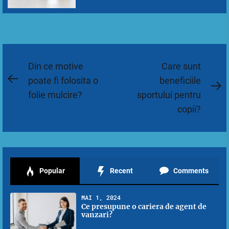
Navigare
Din ce motive
Care sunt
în
poate fi folosita o
beneficiile
Previous
N
folie mulcire?
sportului pentru
articole
post:
po
copii?
Popular
Recent
Comments
MAI 1, 2024
Ce presupune o cariera de agent de
vanzari?