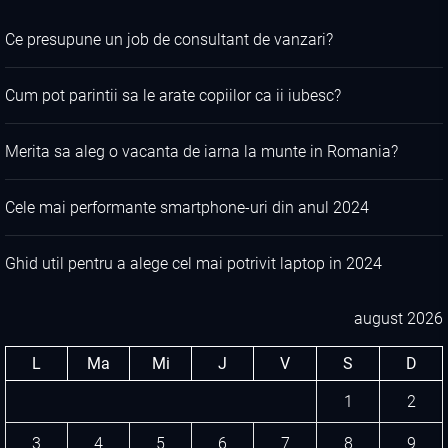
Ce presupune un job de consultant de vanzari?
Cum pot parintii sa le arate copiilor ca ii iubesc?
Merita sa aleg o vacanta de iarna la munte in Romania?
Cele mai performante smartphone-uri din anul 2024
Ghid util pentru a alege cel mai potrivit laptop in 2024
august 2026
L
Ma
Mi
J
V
S
D
1
2
3
4
5
6
7
8
9