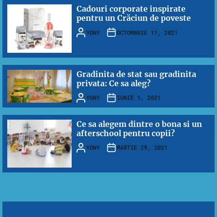
Cadouri corporate inspirate
pentru un Crăciun de poveste
YONY
OCTOMBRIE 11, 2021
Gradinita de stat sau gradinita
privata: Ce sa aleg?
YONY
IUNIE 1, 2021
Ce sa alegem dintre o bona si un
afterschool pentru copii?
YONY
MARTIE 29, 2021