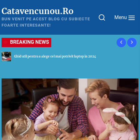
Skip
Catavencunou.Ro
to
Menu
the
BUN VENIT PE ACEST BLOG CU SUBIECTE
FOARTE INTERESANTE!
content
BREAKING NEWS
Tot ceea ce este necesar sa stii despre astmul bronsic