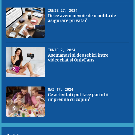
IUNIE 27, 2024
De ce avem nevoie de o polita de
asigurare privata?
7
IUNIE 2, 2024
Asemanari si deosebiri intre
videochat si OnlyFans
8
MAI 17, 2024
Ce activitati pot face parintii
impreuna cu copiii?
9