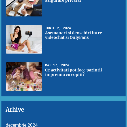
asigurare privata?
7
IUNIE 2, 2024
Asemanari si deosebiri intre
videochat si OnlyFans
8
MAI 17, 2024
Ce activitati pot face parintii
impreuna cu copiii?
9
Arhive
decembrie 2024