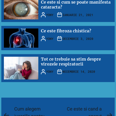
Ce este si cum se poate manifesta
cataracta?
YONY
IANUARIE 21, 2021
Ce este fibroza chistica?
YONY
DECEMBRIE 3, 2020
Tot ce trebuie sa stim despre
virozele respiratorii
YONY
NOIEMBRIE 14, 2020
Navigare
Cum alegem
Ce este si cand a