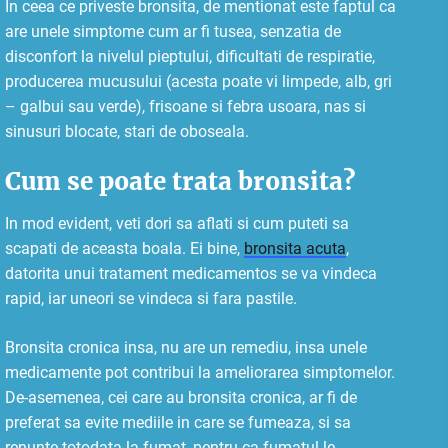
In ceea ce priveste bronsita, de mentionat este faptul ca
are unele simptome cum ar fi tusea, senzatia de
disconfort la nivelul pieptului, dificultati de respiratie,
producerea mucusului (acesta poate vi limpede, alb, gri
– galbui sau verde), frisoane si febra usoara, nas si
sinusuri blocate, stari de oboseala.
Cum se poate trata bronsita?
In mod evident, veti dori sa aflati si cum puteti sa
scapati de aceasta boala. Ei bine,
bronsita acuta
,
datorita unui tratament medicamentos se va vindeca
rapid, iar uneori se vindeca si fara pastile.
Bronsita cronica insa, nu are un remediu, insa unele
medicamente pot contribui la ameliorarea simptomelor.
De-asemenea, cei care au bronsita cronica, ar fi de
preferat sa evite mediile in care se fumeaza, si sa
renunte totodata la fumat, pentru ca fumatul le