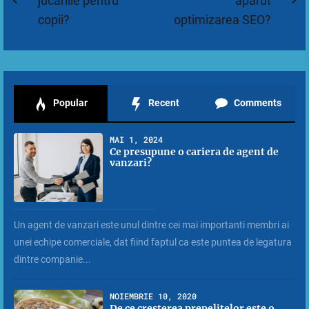
în
jucariile pentru
aparut
Previous
N
copii?
optimizarea SEO?
articole
post:
po
Popular
Recent
Comments
MAI 1, 2024
Ce presupune o cariera de agent de
vanzari?
Un agent de vanzari este unul dintre cei mai importanti membri ai
unei echipe comerciale, dat fiind faptul ca este puntea de legatura
dintre companie...
NOIEMBRIE 10, 2020
De ce cresterea prepelitelor este o