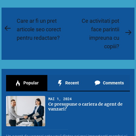
Navigare
Care ar fi un pret
Ce activitati pot
în
articole seo corect
face parintii
Previous
N
pentru redactare?
impreuna cu
articole
post:
po
copiii?
Popular
Recent
Comments
MAI 1, 2024
Ce presupune o cariera de agent de
vanzari?