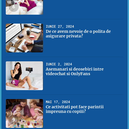
6
IUNIE 27, 2024
De ce avem nevoie de o polita de
asigurare privata?
7
IUNIE 2, 2024
Asemanari si deosebiri intre
videochat si OnlyFans
8
MAI 17, 2024
Ce activitati pot face parintii
impreuna cu copiii?
9