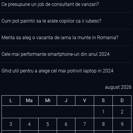
Ce presupune un job de consultant de vanzari?
Cum pot parintii sa le arate copiilor ca ii iubesc?
Merita sa aleg o vacanta de iarna la munte in Romania?
Cele mai performante smartphone-uri din anul 2024
Ghid util pentru a alege cel mai potrivit laptop in 2024
august 2026
L
Ma
Mi
J
V
S
D
1
2
3
4
5
6
7
8
9