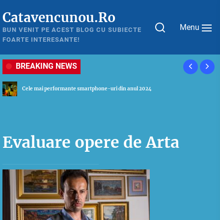
Skip
Catavencunou.Ro
to
Menu
the
BUN VENIT PE ACEST BLOG CU SUBIECTE
FOARTE INTERESANTE!
content
BREAKING NEWS
Ghid util pentru a alege cel mai potrivit laptop in 2024
Evaluare opere de Arta