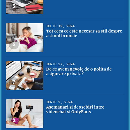
5
IULIE 19, 2024
Tot ceea ce este necesar sa stii despre
astmul bronsic
6
IUNIE 27, 2024
De ce avem nevoie de o polita de
asigurare privata?
7
IUNIE 2, 2024
Asemanari si deosebiri intre
videochat si OnlyFans
8