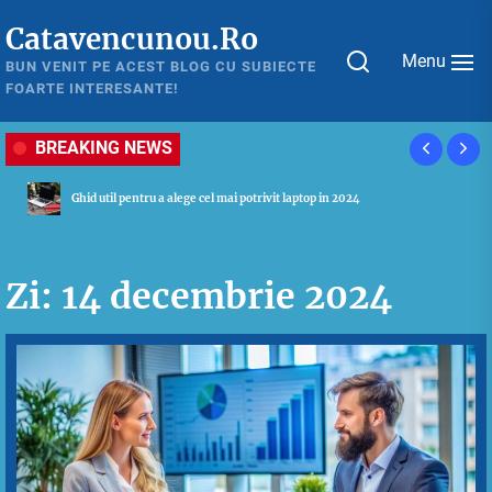
Skip
Catavencunou.Ro
to
Menu
the
BUN VENIT PE ACEST BLOG CU SUBIECTE
FOARTE INTERESANTE!
content
BREAKING NEWS
Ghid util pentru a alege cel mai potrivit laptop in 2024
Zi:
14 decembrie 2024