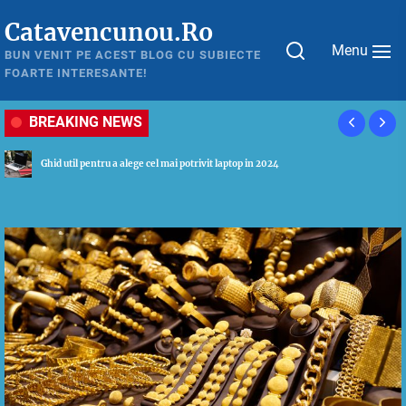
Skip
Catavencunou.Ro
to
Menu
the
BUN VENIT PE ACEST BLOG CU SUBIECTE
FOARTE INTERESANTE!
content
BREAKING NEWS
Tot ceea ce este necesar sa stii despre astmul bronsic