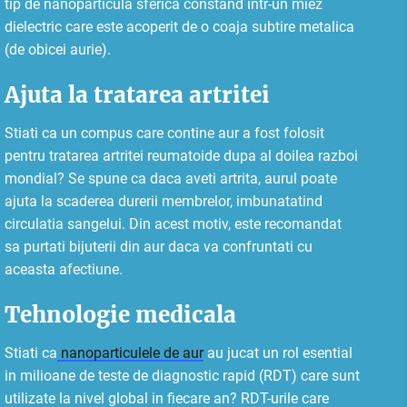
tip de nanoparticula sferica constand intr-un miez
dielectric care este acoperit de o coaja subtire metalica
(de obicei aurie).
Ajuta la tratarea artritei
Stiati ca un compus care contine aur a fost folosit
pentru tratarea artritei reumatoide dupa al doilea razboi
mondial? Se spune ca daca aveti artrita, aurul poate
ajuta la scaderea durerii membrelor, imbunatatind
circulatia sangelui. Din acest motiv, este recomandat
sa purtati bijuterii din aur daca va confruntati cu
aceasta afectiune.
Tehnologie medicala
Stiati ca
nanoparticulele de aur
au jucat un rol esential
in milioane de teste de diagnostic rapid (RDT) care sunt
utilizate la nivel global in fiecare an? RDT-urile care