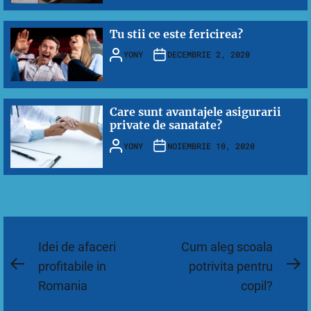
Tu stii ce este fericirea?
YONY
DECEMBRIE 2, 2020
Care sunt avantajele asigurarii
private de sanatate?
YONY
NOIEMBRIE 10, 2020
Navigare
Idei de afaceri
Cum aleg scoala
în
profitabile in
potrivita pentru
Previous
N
Romania
copil?
articole
post:
po