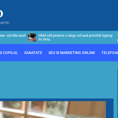
o
ANTE!
 potrivit laptop
Tot ceea ce este necesar sa stii despre astmul
bronsic
I COPILUL
SANATATE
SEO SI MARKETING ONLINE
TELEFOA