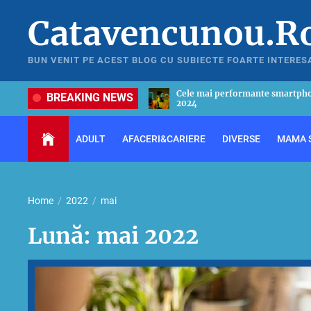
Skip
Catavencunou.R
to
the
content
BUN VENIT PE ACEST BLOG CU SUBIECTE FOARTE INTERES
formante smartphone-uri din anul
Ghid util pentru a alege cel mai
BREAKING NEWS
in 2024
ADULT
AFACERI&CARIERE
DIVERSE
MAMA S
Home
2022
mai
Lună:
mai 2022