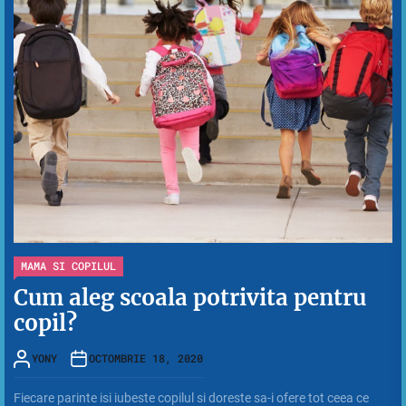
MAMA SI COPILUL
Cum aleg scoala potrivita pentru
copil?
YONY
OCTOMBRIE 18, 2020
Fiecare parinte isi iubeste copilul si doreste sa-i ofere tot ceea ce