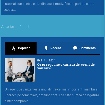
este mai bun pentru el, iar din acest motiv, fiecare parinte cauta
scoala...
Paginație
Anterior
1
2
articole
Popular
Recent
Comments
MAI 1, 2024
Ce presupune o cariera de agent de
vanzari?
Un agent de vanzari este unul dintre cei mai importanti membri ai
unei echipe comerciale, dat fiind faptul ca este puntea de legatura
dintre companie...