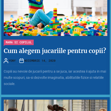
MAMA SI COPILUL
Cum alegem jucariile pentru copii?
YONY
NOIEMBRIE 14, 2020
Copiii au nevoie de jucarii pentru a se juca, iar acestea ii ajuta in mai
multe scopuri, sa-si dezvolte imaginatia, abilitatiile fizice si relatiile
sociale.