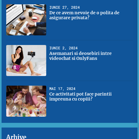
IUNIE 27, 2024
De ce avem nevoie de o polita de
asigurare privata?
7
IUNIE 2, 2024
Asemanari si deosebiri intre
videochat si OnlyFans
8
MAI 17, 2024
Ce activitati pot face parintii
impreuna cu copiii?
9
Arhive