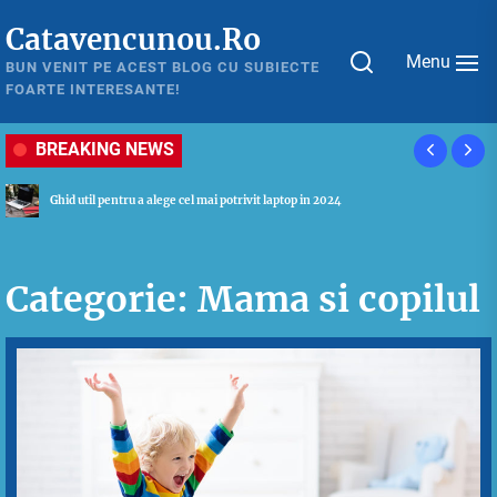
Skip
Catavencunou.Ro
to
Menu
the
BUN VENIT PE ACEST BLOG CU SUBIECTE
FOARTE INTERESANTE!
content
BREAKING NEWS
Ghid util pentru a alege cel mai potrivit laptop in 2024
Categorie:
Mama si copilul