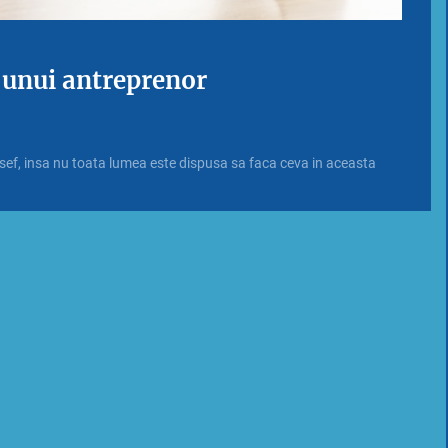
 unui antreprenor
 sef, insa nu toata lumea este dispusa sa faca ceva in aceasta