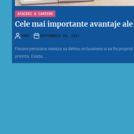
AFACERI & CARIERE
Cele mai importante avantaje ale
YONY
SEPTEMBRIE 20, 2021
Fiecare persoana viseaza sa detina un business si sa fie propriul
privinta. Exista...