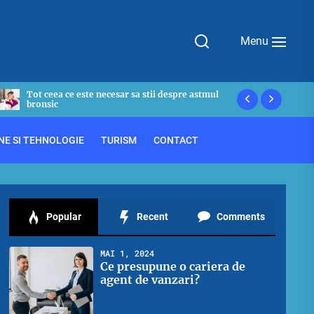
Menu
De ce avem nevoie de o polita de asigurare
Asemanari s
privata?
OnlyFans
NE SI TEHNOLOGIE
TURISM
CONTACT
Popular
Recent
Comments
MAI 1, 2024
Ce presupune o cariera de
agent de vanzari?