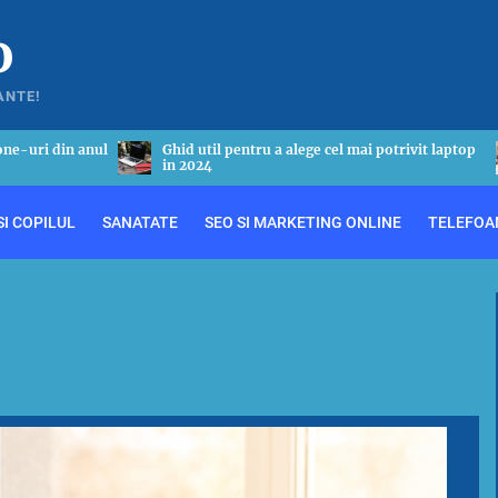
o
ANTE!
 potrivit laptop
Tot ceea ce este necesar sa stii despre astmul
bronsic
I COPILUL
SANATATE
SEO SI MARKETING ONLINE
TELEFOA