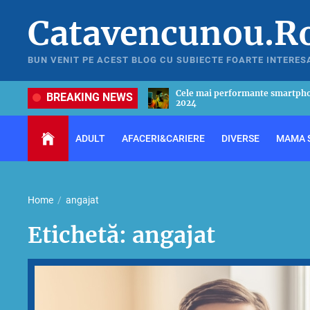
Skip
Catavencunou.R
to
the
content
BUN VENIT PE ACEST BLOG CU SUBIECTE FOARTE INTERES
formante smartphone-uri din anul
Ghid util pentru a alege cel mai
BREAKING NEWS
in 2024
ADULT
AFACERI&CARIERE
DIVERSE
MAMA S
Home
angajat
Etichetă:
angajat