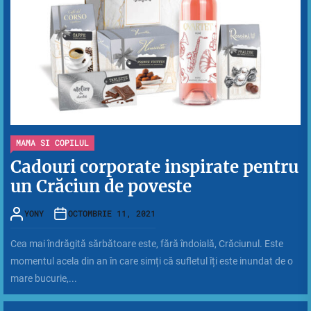
MAMA SI COPILUL
Cadouri corporate inspirate pentru
un Crăciun de poveste
YONY
OCTOMBRIE 11, 2021
Cea mai îndrăgită sărbătoare este, fără îndoială, Crăciunul. Este
momentul acela din an în care simți că sufletul îți este inundat de o
mare bucurie,...