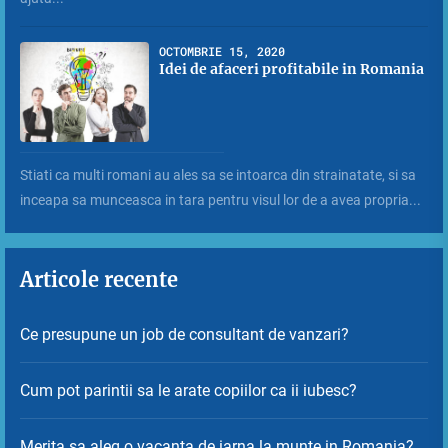
OCTOMBRIE 15, 2020
Idei de afaceri profitabile in Romania
Stiati ca multi romani au ales sa se intoarca din strainatate, si sa
inceapa sa munceasca in tara pentru visul lor de a avea propria...
Articole recente
Ce presupune un job de consultant de vanzari?
Cum pot parintii sa le arate copiilor ca ii iubesc?
Merita sa aleg o vacanta de iarna la munte in Romania?