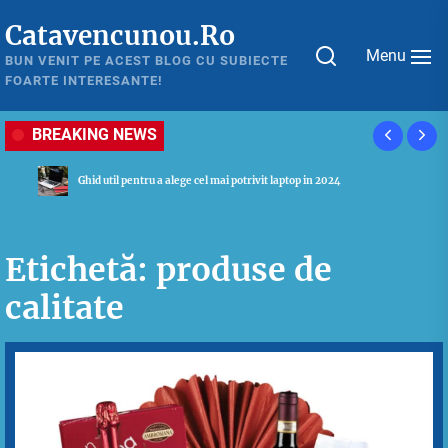
Skip
Catavencunou.Ro
to
Menu
the
BUN VENIT PE ACEST BLOG CU SUBIECTE
FOARTE INTERESANTE!
content
BREAKING NEWS
Ghid util pentru a alege cel mai potrivit laptop in 2024
Etichetă:
produse de
calitate