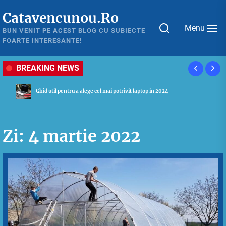
Skip
Catavencunou.Ro
to
Menu
the
BUN VENIT PE ACEST BLOG CU SUBIECTE
FOARTE INTERESANTE!
content
BREAKING NEWS
Ghid util pentru a alege cel mai potrivit laptop in 2024
Zi:
4 martie 2022