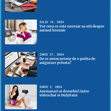
5
IULIE 19, 2024
Tot ceea ce este necesar sa stii despre
astmul bronsic
6
IUNIE 27, 2024
De ce avem nevoie de o polita de
asigurare privata?
7
IUNIE 2, 2024
Asemanari si deosebiri intre
videochat si OnlyFans
8