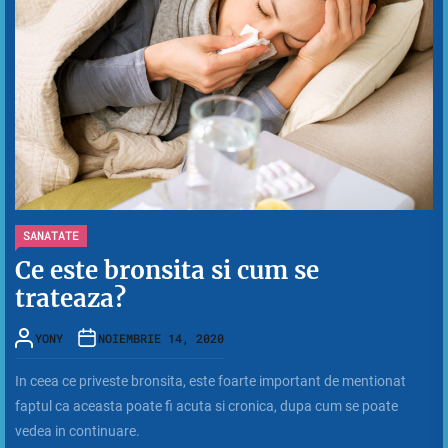
SANATATE
Ce este bronsita si cum se
trateaza?
YONY
NOIEMBRIE 14, 2020
In ceea ce priveste bronsita, este foarte important de mentionat
faptul ca aceasta poate fi acuta si cronica, dupa cum se poate
vedea in continuare.