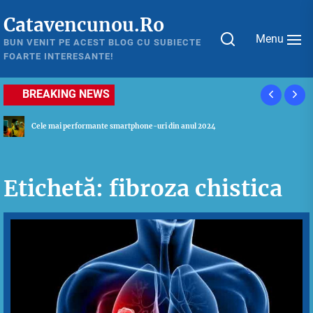
Skip
Catavencunou.Ro
to
Menu
the
BUN VENIT PE ACEST BLOG CU SUBIECTE
FOARTE INTERESANTE!
content
BREAKING NEWS
Ghid util pentru a alege cel mai potrivit laptop in 2024
Etichetă:
fibroza chistica