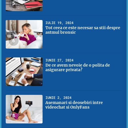
5
IULIE 19, 2024
Tot ceea ce este necesar sa stii despre
astmul bronsic
6
IUNIE 27, 2024
De ce avem nevoie de o polita de
asigurare privata?
7
IUNIE 2, 2024
Asemanari si deosebiri intre
videochat si OnlyFans
8