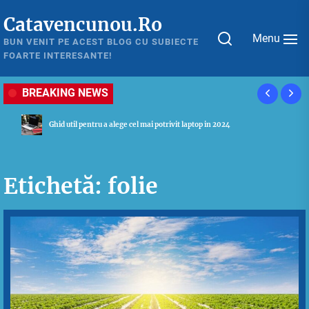
Skip
Catavencunou.Ro
to
Menu
the
BUN VENIT PE ACEST BLOG CU SUBIECTE
FOARTE INTERESANTE!
content
BREAKING NEWS
Ghid util pentru a alege cel mai potrivit laptop in 2024
Etichetă:
folie