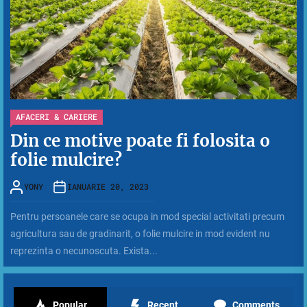
AFACERI & CARIERE
Din ce motive poate fi folosita o
folie mulcire?
YONY
IANUARIE 20, 2023
Pentru persoanele care se ocupa in mod special activitati precum
agricultura sau de gradinarit, o folie mulcire in mod evident nu
reprezinta o necunoscuta. Exista...
Popular
Recent
Comments