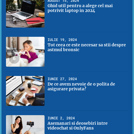
AUGUST 15, 2024
Ghid util pentru a alege cel mai
potrivit laptop in 2024
5
IULIE 19, 2024
Tot ceea ce este necesar sa stii despre
astmul bronsic
6
IUNIE 27, 2024
De ce avem nevoie de o polita de
asigurare privata?
7
IUNIE 2, 2024
Asemanari si deosebiri intre
videochat si OnlyFans