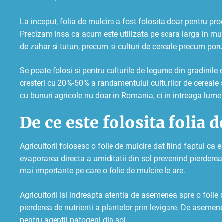
La inceput, folia de mulcire a fost folosita doar pentru pro
Precizam insa ca acum este utilizata pe scara larga in mult
de zahar si tutun, precum si culturi de cereale precum por
Se poate folosi si pentru culturile de legume din gradinile 
cresteri cu 20%-50% a randamentului culturilor de cereale s
cu bunuri agricole nu doar in Romania, ci in intreaga lume
De ce este folosita folia 
Agricultorii folosesc o folie de mulcire dat fiind faptul c
evaporarea directa a umiditatii din sol prevenind pierdere
mai importante pe care o folie de mulcire le are.
Agricultorii isi indreapta atentia de asemenea spre o foli
pierderea de nutrienti a plantelor prin levigare. De asemene
pentru agentii patogeni din sol.