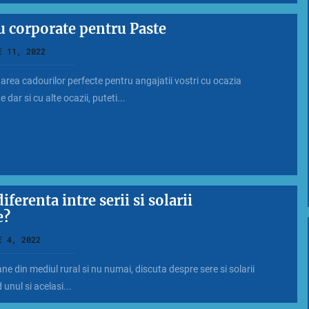
u corporate pentru Paste
E 11, 2022
area cadourilor perfecte pentru angajatii vostri cu ocazia
 dar si cu alte ocazii, puteti...
iferenta intre serii si solarii
e?
E 4, 2022
e din mediul rural si nu numai, discuta despre sere si solarii
 unul si acelasi...