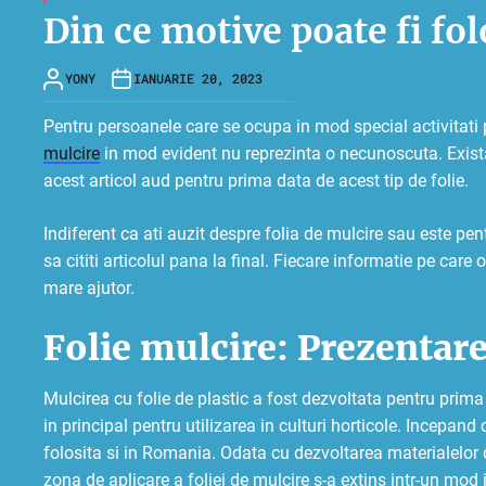
Din ce motive poate fi fol
YONY
IANUARIE 20, 2023
Pentru persoanele care se ocupa in mod special activitati 
mulcire
in mod evident nu reprezinta o necunoscuta. Exis
acest articol aud pentru prima data de acest tip de folie.
Indiferent ca ati auzit despre folia de mulcire sau este p
sa cititi articolul pana la final. Fiecare informatie pe care 
mare ajutor.
Folie mulcire: Prezentar
Mulcirea cu folie de plastic a fost dezvoltata pentru prima
in principal pentru utilizarea in culturi horticole. Incepand
folosita si in Romania. Odata cu dezvoltarea materialelor di
zona de aplicare a foliei de mulcire s-a extins intr-un mod i