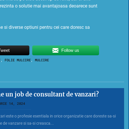
reprezinta o solutie mai avantajoasa deoarece sunt
 si diverse optiuni pentru cei care doresc sa
Tweet
Follow us
E
,
FOLIE MULCIRE
,
MULCIRE
e un job de consultant de vanzari?
BRIE 14, 2024
ri este o profesie esentiala in orice organizatie care doreste sa-si
 de vanzare si sa-si creasca...