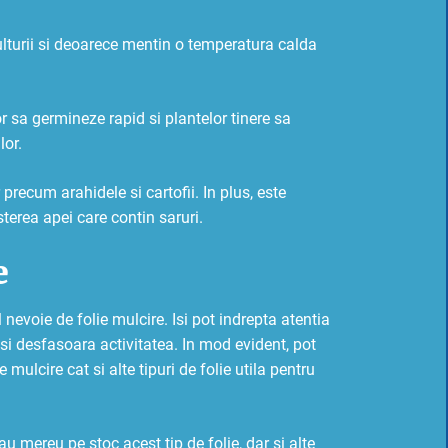
ulturii si deoarece mentin o temperatura calda
r sa germineze rapid si plantelor tinere sa
lor.
precum arahidele si cartofii. In plus, este
terea apei care contin saruri.
e
evoie de folie mulcire. Isi pot indrepta atentia
isi desfasoara activitatea. In mod evident, pot
mulcire cat si alte tipuri de folie utila pentru
 mereu pe stoc acest tip de folie, dar si alte