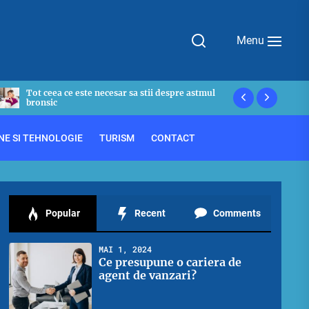
Menu
De ce avem nevoie de o polita de asigurare
Asemanari s
privata?
OnlyFans
NE SI TEHNOLOGIE
TURISM
CONTACT
Popular
Recent
Comments
MAI 1, 2024
Ce presupune o cariera de
agent de vanzari?