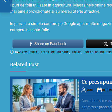
tipuri de folii utilizate in agricultura. Magazinele online 
ta
mai bine aprovizionate si au mereu oferte atractive.
In plus, la o simpla cautare pe Google apar multe magazine
cumpere aceasta folie.
Share on Facebook
IN
AGRICULTURA
,
FOLIA DE MULCIRE
,
FOLIE
,
FOLIE DE MULCIR
Related Post
Ce presupun
YONY
DECEM
Consultanta in vanza
optimizeze procesele