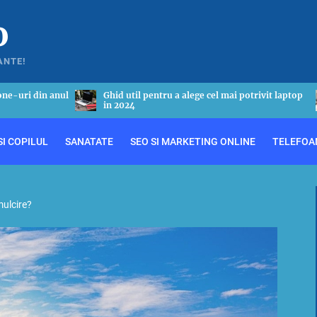
o
ANTE!
 potrivit laptop
Tot ceea ce este necesar sa stii despre astmul
bronsic
I COPILUL
SANATATE
SEO SI MARKETING ONLINE
TELEFOA
mulcire?