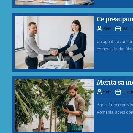
Ce presupune
YONY
MAI 1
Un agent de vanzari
comerciale, dat fiind
Merita sa in
YONY
FEBRU
Agricultura reprezin
Romania, acest dome