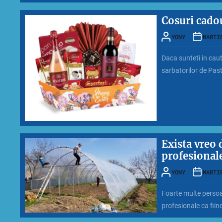
Cosuri cado
YONY
MARTI
Daca sunteti in caut
sarbatorilor de Paste
Exista vreo d
profesional
YONY
MARTI
Foarte multe persoan
profesionale ca fiind