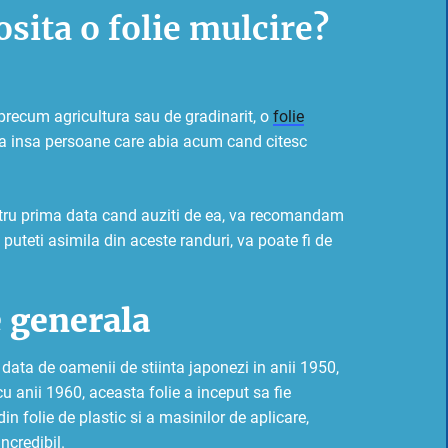
osita o folie mulcire?
precum agricultura sau de gradinarit, o
folie
ta insa persoane care abia acum cand citesc
entru prima data cand auziti de ea, va recomandam
o puteti asimila din aceste randuri, va poate fi de
e generala
 data de oamenii de stiinta japonezi in anii 1950,
 cu anii 1960, aceasta folie a inceput sa fie
n folie de plastic si a masinilor de aplicare,
ncredibil.