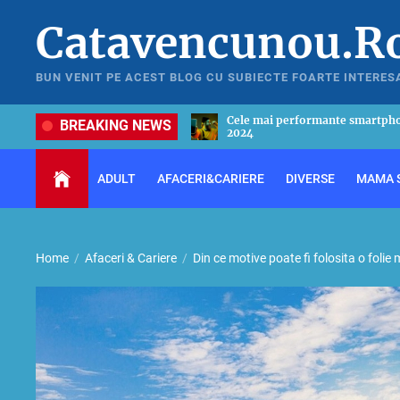
Skip
Catavencunou.R
to
the
content
BUN VENIT PE ACEST BLOG CU SUBIECTE FOARTE INTERES
formante smartphone-uri din anul
Ghid util pentru a alege cel mai
BREAKING NEWS
in 2024
ADULT
AFACERI&CARIERE
DIVERSE
MAMA S
Home
Afaceri & Cariere
Din ce motive poate fi folosita o folie 