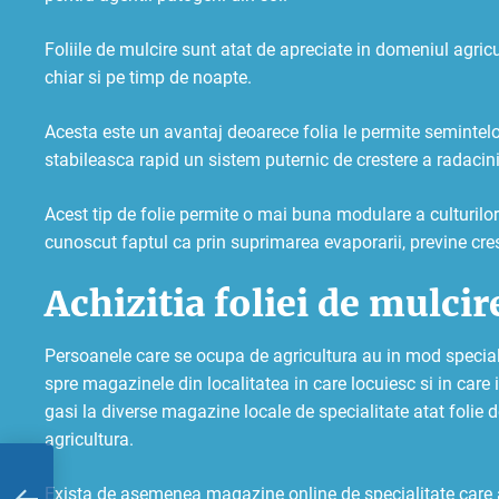
Foliile de mulcire sunt atat de apreciate in domeniul agric
chiar si pe timp de noapte.
Acesta este un avantaj deoarece folia le permite semintelo
stabileasca rapid un sistem puternic de crestere a radacini
Acest tip de folie permite o mai buna modulare a culturilor 
cunoscut faptul ca prin suprimarea evaporarii, previne cres
Achizitia foliei de mulcir
Persoanele care se ocupa de agricultura au in mod special n
spre magazinele din localitatea in care locuiesc si in care 
gasi la diverse magazine locale de specialitate atat folie de 
agricultura.
Exista de asemenea magazine online de specialitate care au