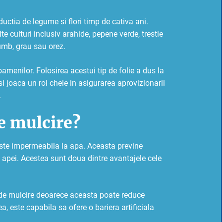
ductia de legume si flori timp de cativa ani.
e culturi inclusiv arahide, pepene verde, trestie
umb, grau sau orez.
oamenilor. Folosirea acestui tip de folie a dus la
i joaca un rol cheie in asigurarea aprovizionarii
.
de mulcire?
a este impermeabila la apa. Aceasta previne
a apei. Acestea sunt doua dintre avantajele cele
e de mulcire deoarece aceasta poate reduce
a, este capabila sa ofere o bariera artificiala