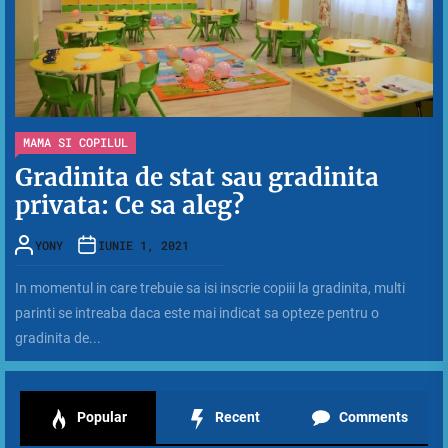
MAMA SI COPILUL
Gradinita de stat sau gradinita
privata: Ce sa aleg?
YONY
IUNIE 1, 2021
In momentul in care trebuie sa isi inscrie copiii la gradinita, multi
parinti se intreaba daca este mai indicat sa opteze pentru o
gradinita de...
Popular
Recent
Comments