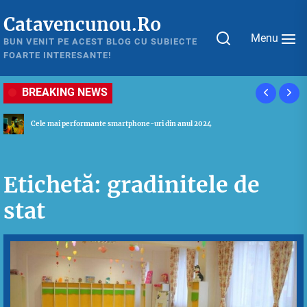
Skip
Catavencunou.Ro
to
Menu
the
BUN VENIT PE ACEST BLOG CU SUBIECTE
FOARTE INTERESANTE!
content
BREAKING NEWS
Ghid util pentru a alege cel mai potrivit laptop in 2024
Etichetă:
gradinitele de
stat