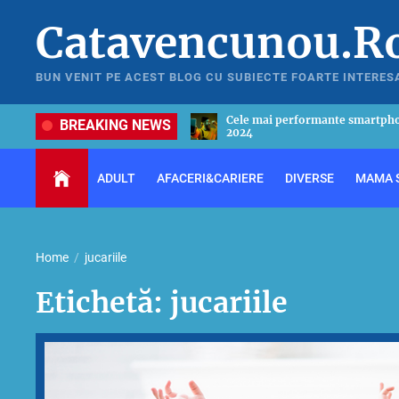
Skip
Catavencunou.R
to
the
content
BUN VENIT PE ACEST BLOG CU SUBIECTE FOARTE INTERES
formante smartphone-uri din anul
Ghid util pentru a alege cel mai
BREAKING NEWS
in 2024
ADULT
AFACERI&CARIERE
DIVERSE
MAMA S
Home
jucariile
Etichetă:
jucariile