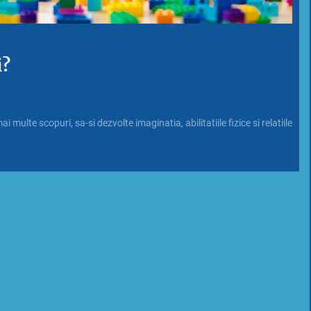
i?
ai multe scopuri, sa-si dezvolte imaginatia, abilitatiile fizice si relatiile