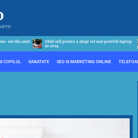
o
ANTE!
 potrivit laptop
Tot ceea ce este necesar sa stii despre astmul
bronsic
I COPILUL
SANATATE
SEO SI MARKETING ONLINE
TELEFOA