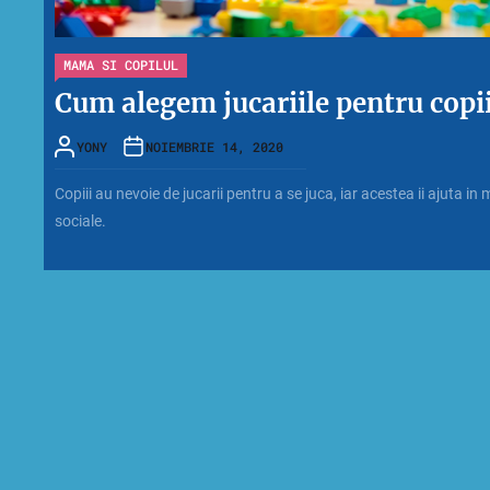
MAMA SI COPILUL
Cum alegem jucariile pentru copi
YONY
NOIEMBRIE 14, 2020
Copiii au nevoie de jucarii pentru a se juca, iar acestea ii ajuta in m
sociale.