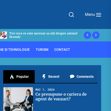
Menu
De ce avem nevoie de o polita de asigurare
Asemanari s
privata?
OnlyFans
NE SI TEHNOLOGIE
TURISM
CONTACT
Popular
Recent
Comments
MAI 1, 2024
Ce presupune o cariera de
agent de vanzari?