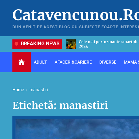
Skip
Catavencunou.R
to
the
content
BUN VENIT PE ACEST BLOG CU SUBIECTE FOARTE INTERES
Cele mai performante smartphone-uri din anul
Ghid util p
BREAKING NEWS
2024
in 2024
ADULT
AFACERI&CARIERE
DIVERSE
MAMA S
Home
manastiri
Etichetă:
manastiri