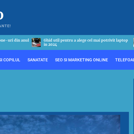
o
ANTE!
entru a alege cel mai potrivit laptop
Tot ceea ce este necesar sa s
bronsic
I COPILUL
SANATATE
SEO SI MARKETING ONLINE
TELEFOA