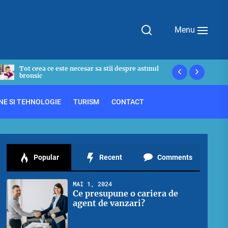
Menu
tii despre astmul
De ce avem nevoie de o polita de asigurare
privata?
NE SI TEHNOLOGIE
TURISM
CONTACT
Popular
Recent
Comments
MAI 1, 2024
Ce presupune o cariera de
agent de vanzari?