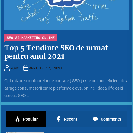
SEO SI MARKETING ONLINE
Top 5 Tendinte SEO de urmat
pentru anul 2021
YONY
APRILIE 17, 2021
Optimizarea motoarelor de cautare ( SEO ) este un mod eficient de a
atrage consumatorii catre platformele dvs. online - daca il folositi
corect. SEO...
Popular
Recent
Comments