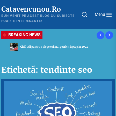
Skip
Catavencunou.Ro
to
Menu
the
BUN VENIT PE ACEST BLOG CU SUBIECTE
FOARTE INTERESANTE!
content
BREAKING NEWS
Ghid util pentru a alege cel mai potrivit laptop in 2024
Etichetă:
tendinte seo