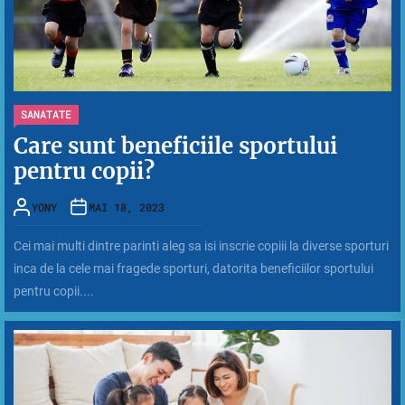
SANATATE
Care sunt beneficiile sportului
pentru copii?
YONY
MAI 18, 2023
Cei mai multi dintre parinti aleg sa isi inscrie copiii la diverse sporturi
inca de la cele mai fragede sporturi, datorita beneficiilor sportului
pentru copii....