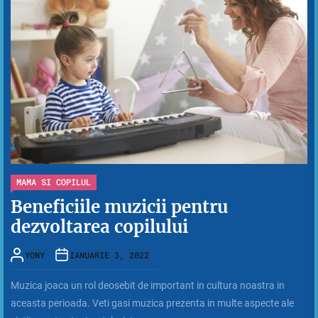
MAMA SI COPILUL
Beneficiile muzicii pentru
dezvoltarea copilului
YONY
IANUARIE 3, 2022
Muzica joaca un rol deosebit de important in cultura noastra in
aceasta perioada. Veti gasi muzica prezenta in multe aspecte ale