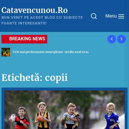
Skip
Catavencunou.Ro
to
Menu
the
BUN VENIT PE ACEST BLOG CU SUBIECTE
FOARTE INTERESANTE!
content
BREAKING NEWS
Ghid util pentru a alege cel mai potrivit laptop in 2024
Etichetă:
copii