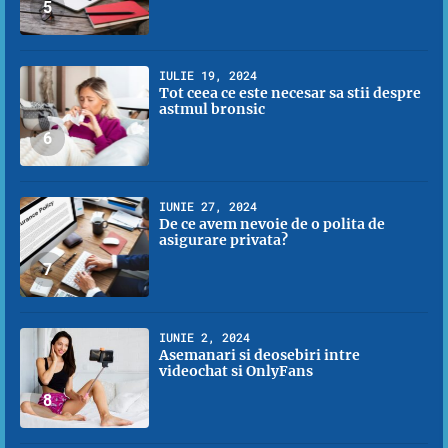
5
IULIE 19, 2024
Tot ceea ce este necesar sa stii despre
astmul bronsic
6
IUNIE 27, 2024
De ce avem nevoie de o polita de
asigurare privata?
7
IUNIE 2, 2024
Asemanari si deosebiri intre
videochat si OnlyFans
8