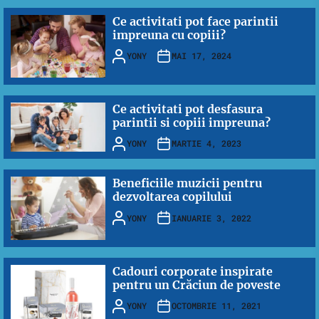
Ce activitati pot face parintii
impreuna cu copiii?
YONY
MAI 17, 2024
Ce activitati pot desfasura
parintii si copiii impreuna?
YONY
MARTIE 4, 2023
Beneficiile muzicii pentru
dezvoltarea copilului
YONY
IANUARIE 3, 2022
Cadouri corporate inspirate
pentru un Crăciun de poveste
YONY
OCTOMBRIE 11, 2021