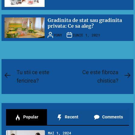
Gradinita de stat sau gradinita
privata: Ce sa aleg?
YONY
IUNIE 1, 2021
Navigare
Tu stii ce este
Ce este fibroza
Previous
N
în
fericirea?
chistica?
post:
po
articole
Popular
Recent
Comments
MAI 1, 2024