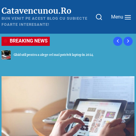
Skip
Catavencunou.Ro
to
Menu
the
BUN VENIT PE ACEST BLOG CU SUBIECTE
FOARTE INTERESANTE!
content
BREAKING NEWS
Tot ceea ce este necesar sa stii despre astmul bronsic