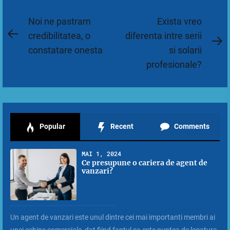
Navigare
Noi ne pastram
Exista vreo
în
credibilitatea, o
diferenta intre serii
Previous
N
constatare onesta
si solarii
articole
post:
po
profesionale?
Popular
Recent
Comments
MAI 1, 2024
Ce presupune o cariera de agent de
vanzari?
Un agent de vanzari este unul dintre cei mai importanti membri ai